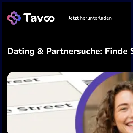
Zum
Inhalt
Jetzt herunterladen
springen
Dating & Partnersuche: Finde 