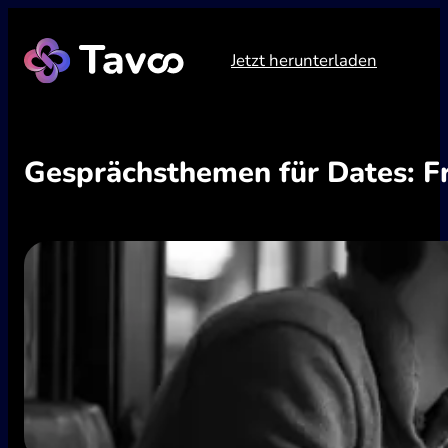
Zum
Inhalt
Jetzt herunterladen
springen
Gesprächsthemen für Dates: F