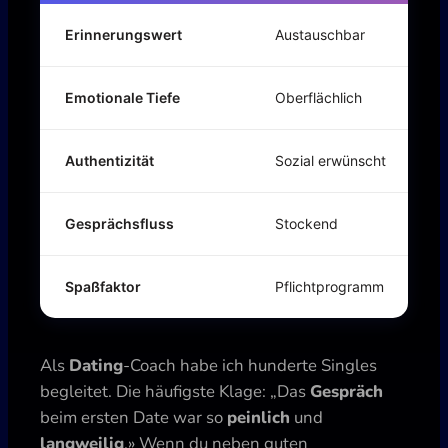
Erinnerungswert
Austauschbar
Emotionale Tiefe
Oberflächlich
Authentizität
Sozial erwünscht
Gesprächsfluss
Stockend
Spaßfaktor
Pflichtprogramm
Als
Dating
-Coach habe ich hunderte Singles
begleitet. Die häufigste Klage: „Das
Gespräch
beim ersten Date war so
peinlich
und
langweilig
.» Wenn du neben guten