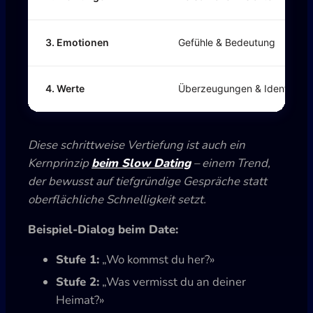
3. Emotionen
Gefühle & Bedeutung
4. Werte
Überzeugungen & Identität
Diese schrittweise Vertiefung ist auch ein
Kernprinzip
beim Slow Dating
– einem Trend,
der bewusst auf tiefgründige Gespräche statt
oberflächliche Schnelligkeit setzt.
Beispiel-Dialog beim Date:
Stufe 1:
„Wo kommst du her?»
Stufe 2:
„Was vermisst du an deiner
Heimat?»