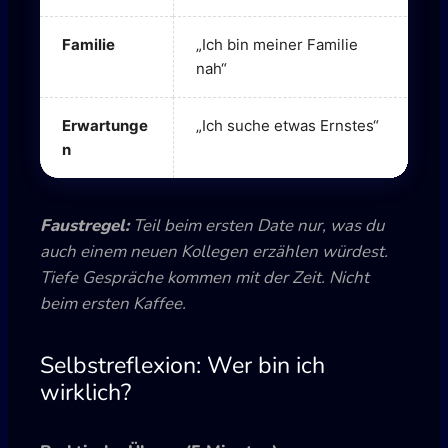
Familie
„Ich bin meiner Familie
„
nah“
Erwartunge
„Ich suche etwas Ernstes“
„
n
K
Faustregel:
Teil beim ersten Date nur, was du
auch einem neuen Kollegen erzählen würdest.
Tiefe Gespräche kommen mit der Zeit. Nicht
beim ersten Kaffee.
Selbstreflexion: Wer bin ich
wirklich?