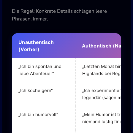
Die Regel: Konkrete Details schlagen leere
Phrasen. Immer.
Unauthentisch
Authentisch (Nachhe
(Vorher)
„Ich bin spontan und
„Letzten Monat bin ich 
liebe Abenteuer“
Highlands bei Regen si
„Ich koche gern“
„Ich experimentiere mit
legendär (sagen meine 
„Ich bin humorvoll“
„Mein Humor ist trocken 
niemand lustig findet“