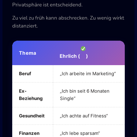
Privatsphäre ist entscheidend.
Zu viel zu früh kann abschrecken. Zu wenig wirkt
distanziert.
Thema
Ehrlich (
)
O
Beruf
„Ich arbeite im Marketing“
„
Ex-
„Ich bin seit 6 Monaten
„
Beziehung
Single“
D
Gesundheit
„Ich achte auf Fitness“
„
Finanzen
„Ich lebe sparsam“
„