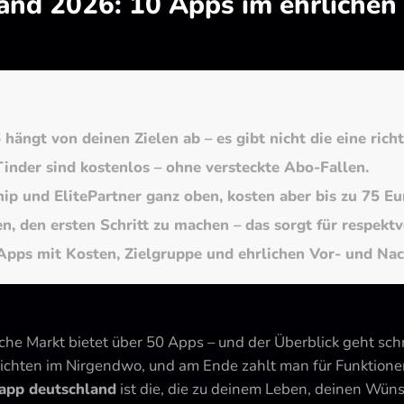
nd 2026: 10 Apps im ehrlichen 
ngt von deinen Zielen ab – es gibt nicht die eine richt
inder sind kostenlos – ohne versteckte Abo-Fallen.
ip und ElitePartner ganz oben, kosten aber bis zu 75 E
 den ersten Schritt zu machen – das sorgt für respektv
 Apps mit Kosten, Zielgruppe und ehrlichen Vor- und Nac
che Markt bietet über 50 Apps – und der Überblick geht sc
chten im Nirgendwo, und am Ende zahlt man für Funktionen,
 app deutschland
ist die, die zu deinem Leben, deinen Wün