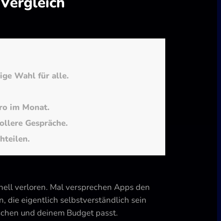
Vergleich
ige Wahl für alle.
uro im Monat.
ollere Gespräche.
hteilen.
hnell verloren. Mal versprechen Apps den
 die eigentlich selbstverständlich sein
schen und deinem Budget passt.