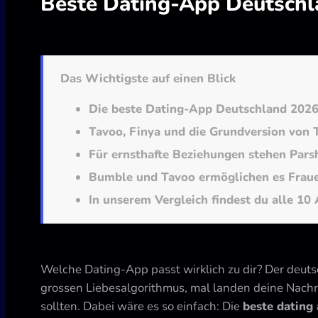
Beste Dating-App Deutschla
Das Wichtigste auf einen Blick
Die beste Dating-App Deutschland 2026 hä
Tavoo, Finya und die Grundversion von T
Für ernsthafte Beziehungen stehen Parsh
Bumble und Tavoo ermöglichen es Frauen,
In unserem Vergleich findest du alle 10
Welche Dating-App passt wirklich zu dir? Der deuts
grossen Liebesalgorithmus, mal landen deine Nachri
sollten. Dabei wäre es so einfach: Die
beste dating