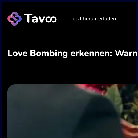
Zum
Inhalt
Jetzt herunterladen
springen
Love Bombing erkennen: Warns