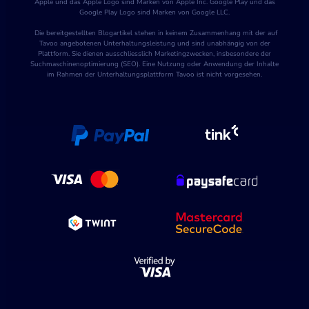
Apple und das Apple Logo sind Marken von Apple Inc. Google Play und das
Google Play Logo sind Marken von Google LLC.
Die bereitgestellten Blogartikel stehen in keinem Zusammenhang mit der auf
Tavoo angebotenen Unterhaltungsleistung und sind unabhängig von der
Plattform. Sie dienen ausschliesslich Marketingzwecken, insbesondere der
Suchmaschinenoptimierung (SEO). Eine Nutzung oder Anwendung der Inhalte
im Rahmen der Unterhaltungsplattform Tavoo ist nicht vorgesehen.